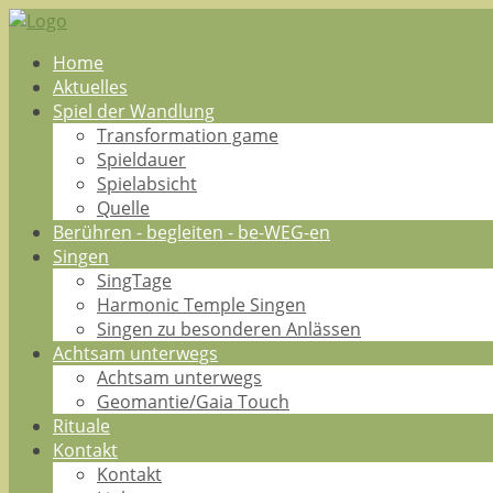
Home
Aktuelles
Spiel der Wandlung
Transformation game
Spieldauer
Spielabsicht
Quelle
Berühren - begleiten - be-WEG-en
Singen
SingTage
Harmonic Temple Singen
Singen zu besonderen Anlässen
Achtsam unterwegs
Achtsam unterwegs
Geomantie/Gaia Touch
Rituale
Kontakt
Kontakt