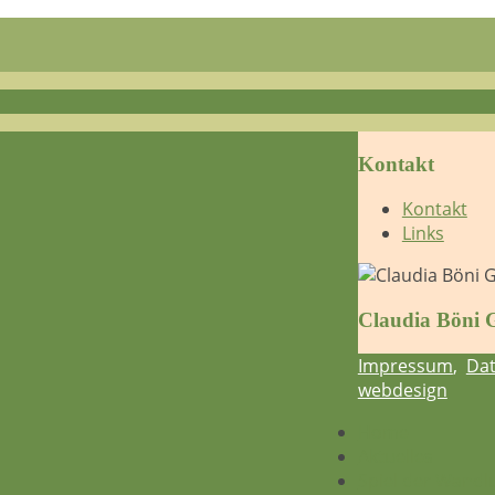
Kontakt
Kontakt
Links
Claudia Böni G
Impressum
,
Dat
webdesign
Home
Aktuelles
Spiel der Wandl