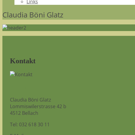
Links
Claudia Böni Glatz
Kontakt
Kontakt
Claudia Böni Glatz
Lommiswilerstrasse 42 b
4512 Bellach
Tel: 032 618 30 11