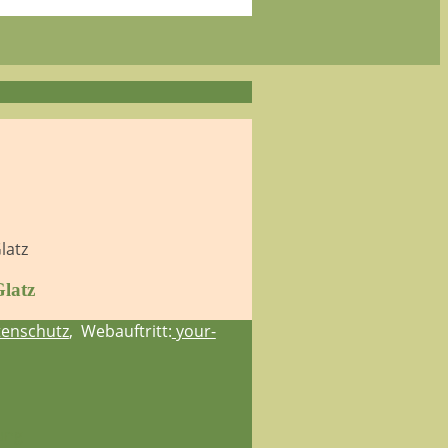
latz
enschutz
, Webauftritt:
your-
ung