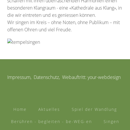
schaffen mit ihren überraschenden Harmonien einen
besonderen Klangraum - eine «Kathedrale aus Klang», in
die wir eintreten und es geniessen können.
Wir singen im Kreis – ohne Noten, ohne Publikum – mit
offenen Ohren und viel Freude.
Impressum
,
Datenschutz
, Webauftritt:
your-webdesign
Home
Aktuelles
Spiel der Wandlung
Berühren - begleiten - be-WEG-en
Singen